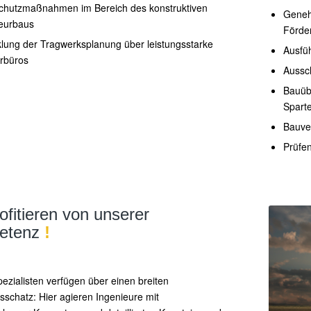
chutzmaßnahmen im Bereich des konstruktiven
Geneh
ieurbaus
Förder
lung der Tragwerksplanung über leistungsstarke
Ausfü
rbüros
Aussc
Bauüb
Spart
Bauve
Prüfe
ofitieren von unserer
etenz
!
ezialisten verfügen über einen breiten
sschatz: Hier agieren Ingenieure mit