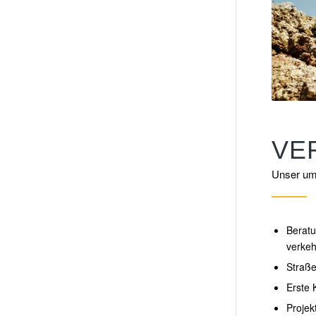
VE
Unser um
Beratu
verkeh
Straß
Erste 
Projek