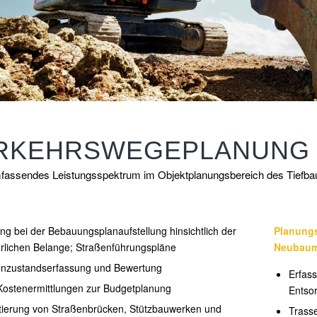
RKEHRSWEGEPLANUNG
fassendes Leistungsspektrum im Objektplanungsbereich des Tiefba
ng bei der Bebauungsplanaufstellung hinsichtlich der
Planungs
rlichen Belange; Straßenführungspläne
Neubau
enzustandserfassung und Bewertung
Erfass
Kostenermittlungen zur Budgetplanung
Entso
tierung von Straßenbrücken, Stützbauwerken und
Trass