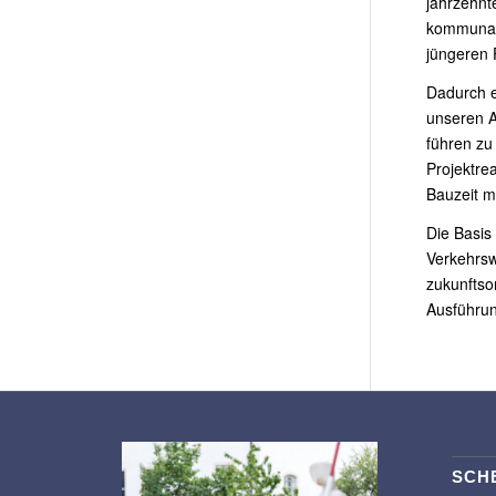
jahrzehnt
kommunale
jüngeren 
Dadurch e
unseren A
führen zu
Projektrea
Bauzeit m
Die Basis
Verkehrsw
zukunftsor
Ausführu
SCH