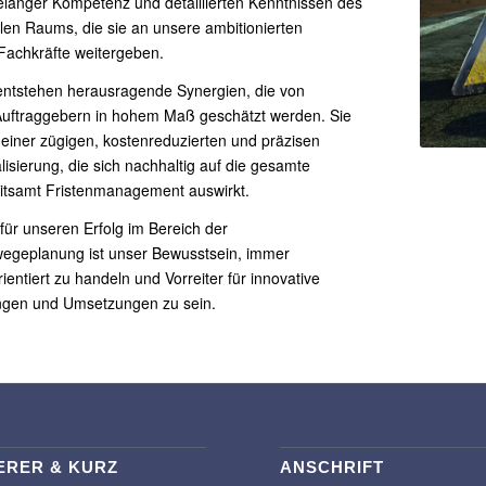
elanger Kompetenz und detaillierten Kenntnissen des
n Raums, die sie an unsere ambitionierten
Fachkräfte weitergeben.
ntstehen herausragende Synergien, die von
uftraggebern in hohem Maß geschätzt werden. Sie
 einer zügigen, kostenreduzierten und präzisen
lisierung, die sich nachhaltig auf die gesamte
itsamt Fristenmanagement auswirkt.
 für unseren Erfolg im Bereich der
egeplanung ist unser Bewusstsein, immer
ientiert zu handeln und Vorreiter für innovative
ngen und Umsetzungen zu sein.
ERER & KURZ
ANSCHRIFT