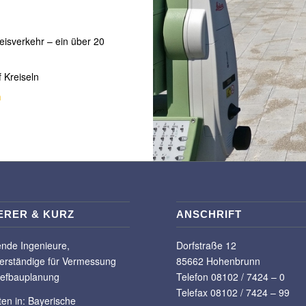
eisverkehr – ein über 20
f Kreiseln
n
ERER & KURZ
ANSCHRIFT
ende Ingenieure,
Dorfstraße 12
erständige für Vermessung
85662 Hohenbrunn
iefbauplanung
Telefon 08102 / 7424 – 0
Telefax 08102 / 7424 – 99
ten in:
Bayerische