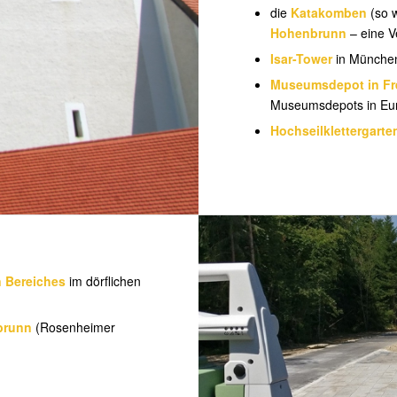
die
Katakomben
(so 
Hohenbrunn
– eine V
Isar-Tower
in Münche
Museumsdepot in F
Museumsdepots in Eu
Hochseilklettergarte
n Bereiches
im dörflichen
brunn
(Rosenheimer