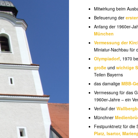
Mitwirkung beim Aus
Befeuerung der
erste
Anfang der 1960er-Ja
München
Vermessung der Kir
Miniatur-Nachbau für 
Olympiadorf
, 1970 bet
große
und
wichtige 
Teilen Bayerns
das damalige
MBB-Ge
Vermessung für das Gl
1960er-Jahre – ein Ver
Verlauf der
Wallbergb
Münchner
Medienbrü
Festpunktnetz für die
Platz, Isartor, Marien