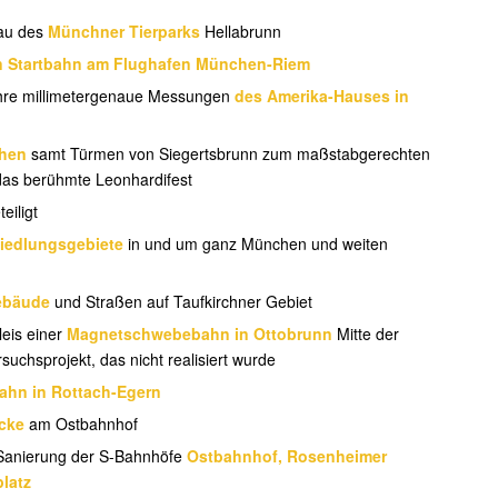
bau des
Münchner Tierparks
Hellabrunn
n Startbahn am Flughafen München-Riem
hre millimetergenaue Messungen
des Amerika-Hauses in
chen
samt Türmen von Siegertsbrunn zum maßstabgerechten
das berühmte Leonhardifest
eiligt
Siedlungsgebiete
in und um ganz München und weiten
bäude
und Straßen auf Taufkirchner Gebiet
eis einer
Magnetschwebebahn in Ottobrunn
Mitte der
suchsprojekt, das nicht realisiert wurde
ahn in Rottach-Egern
cke
am Ostbahnhof
 Sanierung der S-Bahnhöfe
Ostbahnhof, Rosenheimer
platz