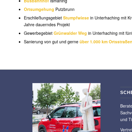
Busbahnhof
Ismaning
Ortsumgehung
Putzbrunn
Erschließungsgebiet
Stumpfwiese
in Unterhaching mit Kr
Jahre dauerndes Projekt
Gewerbegebiet
Grünwalder Weg
in Unterhaching mit fün
Sanierung von gut und gerne
über 1.000 km Ortsstraße
SCH
Berat
Sachv
und T
Vertre